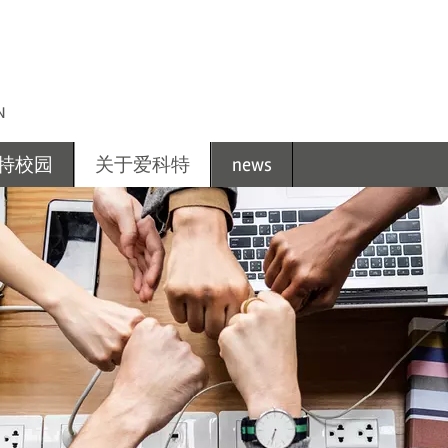
N
特校园
关于爱科特
news
进咨询
到达
爱科特教育集团
住宿
爱科特国际学院
供应
团队 / 联系人
时间和体育
法律声明
隐私政策