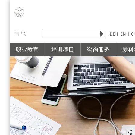
go
go
to
to
content
menu
Search
DE
EN
C
Website
职业教育
培训项目
咨询服务
爱科
医学实验室分析技术员
师资培训
双元制职业教育课程引
如何
医药技术助理
德国工业技师
成立学校和学校管理
校内
德国铁路列车驾驶员
酒店餐饮旅游
职业教育质量管理
餐饮
德国职业教育预备班
工业四点零
业余
暑期培训 夏令营