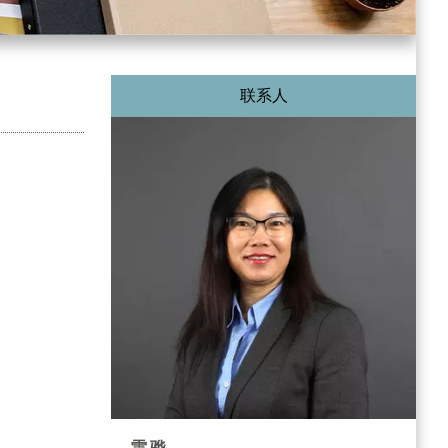
联系人
雷 骅