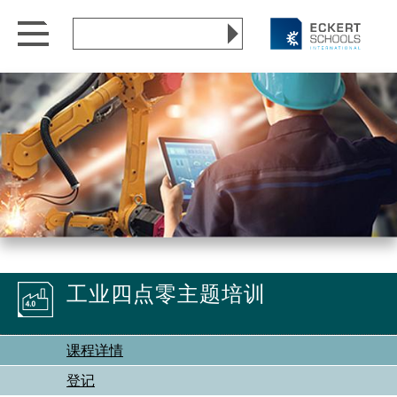
go
go
Search
to
to
Website
content
menu
Menu open/close
工业四点零主题培训
课程详情
登记