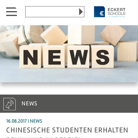
go
go
Search
to
to
Website
content
menu
Menu open/close
NEWS
16.08.2017 | NEWS
CHINESISCHE STUDENTEN ERHALTEN