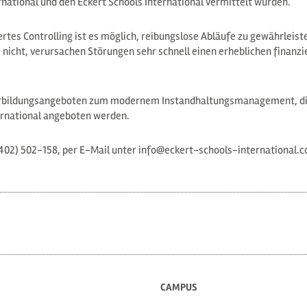
national und den Eckert Schools International vermittelt wurden.
ertes Controlling ist es möglich, reibungslose Abläufe zu gewährleist
 nicht, verursachen Störungen sehr schnell einen erheblichen finanzi
terbildungsangeboten zum modernem Instandhaltungsmanagement, di
ternational angeboten werden.
9402) 502-158, per E-Mail unter info@eckert-schools-international.c
CAMPUS