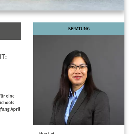
BERATUNG
T:
ür eine
Schools
fang April
Hua Lei