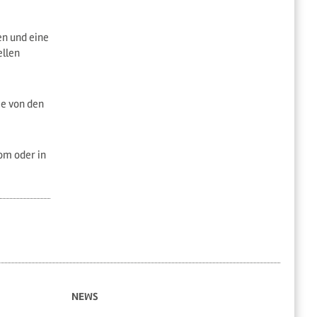
en und eine
ellen
e von den
om oder in
NEWS