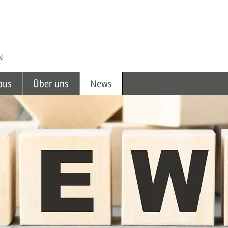
N
pus
Über uns
News
 AUSBILDUNG
HRT
ECKERT SCHULEN
EN
ECKERT SCHOOLS INTERNATIONAL
FLEGUNG
TEAM / ANSPRECHPARTNER
DER
EIT & SPORT
IMPRESSUM
DATENSCHUTZERKLÄRUNG