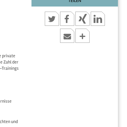
TEILEN
 private
e Zahl der
-Trainings
rnisse
ichten und