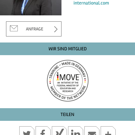
international.com
ANFRAGE
WIR SIND MITGLIED
TEILEN