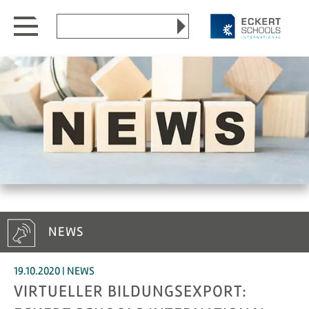
go
go
Search
to
to
Website
content
menu
Menu open/close
NEWS
19.10.2020 | NEWS
VIRTUELLER BILDUNGSEXPORT: