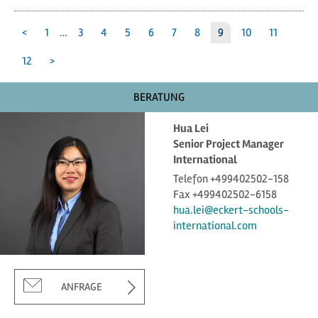
<
1
…
3
4
5
6
7
8
9
10
11
12
>
BERATUNG
Hua Lei
Senior Project Manager
International
Telefon +499402502-158
Fax +499402502-6158
hua.lei@eckert-schools-
international.com
ANFRAGE